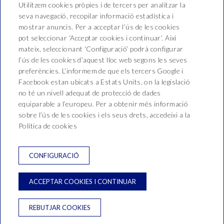
Utilitzem cookies pròpies i de tercers per analitzar la
Hotel Oasis Park Splash
seva navegació, recopilar informació estadística i
mostrar anuncis. Per a acceptar l’ús de les cookies
pot seleccionar ‘Acceptar cookies i continuar’. Així
Montnegre, 54,
mateix, seleccionant ‘Configuració’ podrà configurar
T. +34 937660210
l’ús de les cookies d’aquest lloc web segons les seves
recepcio@hoteloasis.net
preferències. L’informem de que els tercers Google i
Facebook estan ubicats a Estats Units, on la legislació
no té un nivell adequat de protecció de dades
NEWSLETTER
equiparable a l’europeu. Per a obtenir més informació
CONTACTE
sobre l’ús de les cookies i els seus drets, accedeixi a la
CONDICIONS DE RESERVA
Política de cookies
POLÍTICA DE PRIVACITAT
AVÍS LEGAL
POLÍTICA DE COOKIES
CONFIGURACIÓ
Desenvolupat per
GNA HOTEL SOLUTIONS
ACCEPTAR COOKIES I CONTINUAR
REBUTJAR COOKIES