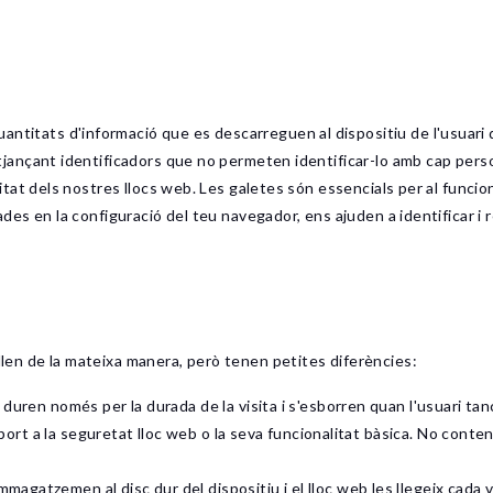
ntitats d'informació que es descarreguen al dispositiu de l'usuari qu
(mitjançant identificadors que no permeten identificar-lo amb cap pers
abilitat dels nostres llocs web. Les galetes són essencials per al fun
tivades en la configuració del teu navegador, ens ajuden a identificar 
allen de la mateixa manera, però tenen petites diferències:
duren només per la durada de la visita i s'esborren quan l'usuari tanc
suport a la seguretat lloc web o la seva funcionalitat bàsica. No cont
emmagatzemen al disc dur del dispositiu i el lloc web les llegeix cada v