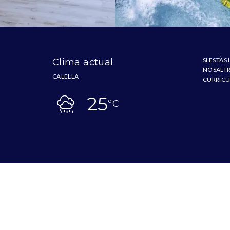
SI ESTÀS
Clima actual
NOSALTRE
CALELLA
CURRICU
25
ºC