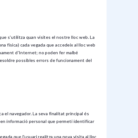
e s'utilitza quan visites el nostre lloc web. La
ona física) cada vegada que accedeix al lloc web
cionament d'Internet; no poden fer malbé
i resoldre possibles errors de funcionament del
a el navegador. La seva finalitat principal és
enen informació personal que permeti identificar
egada que l'usuari realitza una nova visita al lloc