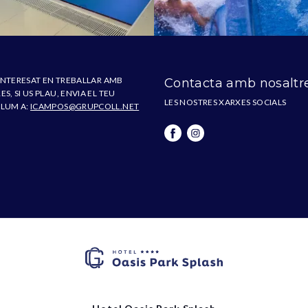
 INTERESAT EN TREBALLAR AMB
Contacta amb nosaltr
S, SI US PLAU, ENVIA EL TEU
LES NOSTRES XARXES SOCIALS
LUM A:
ICAMPOS@GRUPCOLL.NET