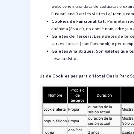
web; tenen una data de caducitat o expira
l'usuari, analitzar les visites i ajuden a c
Cookies de Funcionalitat:
Permeten recor
anònima (és a dir, no conté nom, adreça o 
Galetes de Tercers:
Les galetes de tercer
xarxes socials (com Facebook) o per com
Galetes Analítiques
: Són galetes que ten
seva activitat.
Ús de Cookies per part d'Hotel Oasis Park S