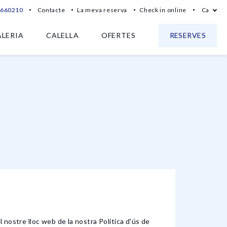
7660210
Contacte
La meva reserva
Check in online
Ca
LERIA
CALELLA
OFERTES
RESERVES
l nostre lloc web de la nostra Política d'ús de