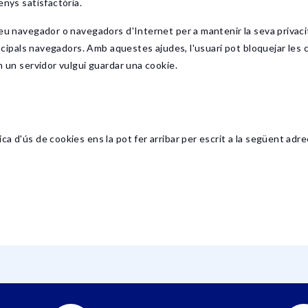
enys satisfactòria.
eu navegador o navegadors d'Internet per a mantenir la seva privacita
rincipals navegadors. Amb aquestes ajudes, l'usuari pot bloquejar les 
n un servidor vulgui guardar una cookie.
a d'ús de cookies ens la pot fer arribar per escrit a la següent adre