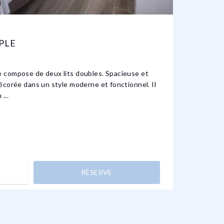
PLE
CHA
INDI
 compose de deux lits doubles. Spacieuse et
écorée dans un style moderne et fonctionnel. Il
La cham
...
moderne
RÉSERVE