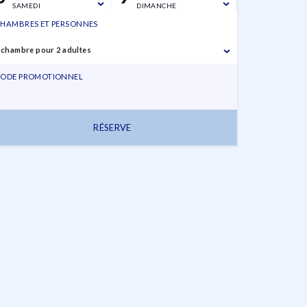
SAMEDI
DIMANCHE
HAMBRES ET PERSONNES
 chambre pour 2 adultes
ODE PROMOTIONNEL
RÉSERVE
8 août,
9 août,
1 chambre pour 2
2026
2026
adultes