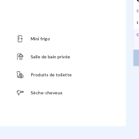
C
1
C
Mini frigo
Salle de bain privée
Produits de toilette
Sèche-cheveux