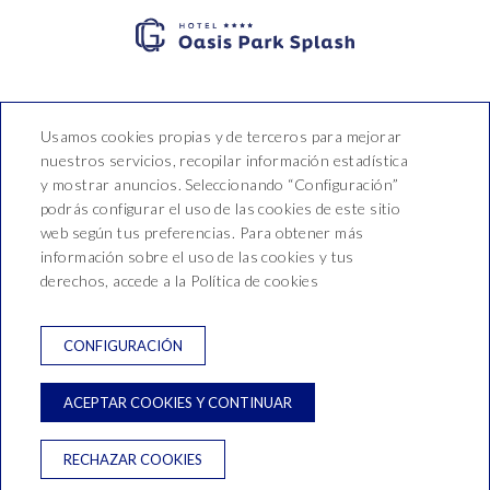
Hotel Oasis Park Splash
Usamos cookies propias y de terceros para mejorar
nuestros servicios, recopilar información estadística
Montnegre, 54,
y mostrar anuncios. Seleccionando “Configuración”
T. +34 937660210
podrás configurar el uso de las cookies de este sitio
web según tus preferencias. Para obtener más
recepcio@hoteloasis.net
información sobre el uso de las cookies y tus
derechos, accede a la Política de cookies
NEWSLETTER
CONTACTO
CONDICIONES DE RESERVA
CONFIGURACIÓN
POLÍTICA DE PRIVACIDAD
AVISO LEGAL
ACEPTAR COOKIES Y CONTINUAR
POLITICA DE COOKIES
RECHAZAR COOKIES
Desarrollado por
GNA HOTEL SOLUTIONS